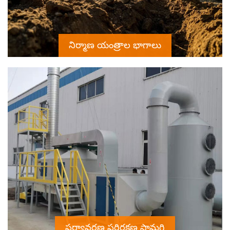
నిర్మాణ యంత్రాల భాగాలు
పర్యావరణ పరిరక్షణ సామగ్రి