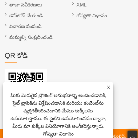
తాజా నవీకరణలు
XML
డౌన్‌లోడ్ చేయండి
గోప్యతా విధానం
విచారణ పంపండి
మమ్మల్ని సంప్రదించండి
QR కోడ్
X
మీకు మెరుగైన బ్రౌజింగ్ అనుభవాన్ని అందించడానికి,
సైట్ ట్రాఫిక్‌ను విశ్లేషించడానికి మరియు కంటెంట్‌ను
వ్యక్తిగతీకరించడానికి మేము కుక్కీలను
ఉపయోగిస్తాము. ఈ సైట్‌ని ఉపయోగించడం ద్వారా,
మీరు మా కుక్కీల వినియోగానికి అంగీకరిస్తున్నారు.
గోప్యతా విధానం
కాపీరైట్ © 2024 షాన్డాంగ్ లానో మెషినరీ మాన్యుఫ్యాక్చరింగ్ కో., లిమిటెడ్.