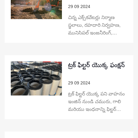
29 09 2024
చిన్న ఎక్స్‌కవేటర్లు నిర్మాణ
స్థలాలు, రహదారి నిర్వహణ,
మునిసిపల్ ఇంజనీరింగ్,
ల్యాండ్‌స్కేపింగ్ మరియు ఇతర
రంగాలలో విస్తృతంగా
ఉపయోగించబడుతున్నాయి.
మట్టి, ఇసుక, కంకర మరియు
ట్రక్ ఫిల్టర్ యొక్క ఫంక్షన్
ఇతర వస్తువులను తవ్వడానికి,
అలాగే ఫౌండేషన్ ఇంజనీరింగ్,
29 09 2024
డ్రైనేజీ ఇంజనీరింగ్, రోడ్ పేవింగ్
ట్రక్ ఫిల్టర్ యొక్క పని వాహనం
మరియు ఇతర పనుల కోసం
ఇంజిన్ నుండి చమురు, గాలి
దీనిని ఉపయోగించవచ్చు.
మరియు ఇంధనాన్ని ఫిల్టర్
చేయడం, ఇంజన్‌లోకి
మలినాలను చేరకుండా
నిరోధించడం మరియు ఎక్కువ