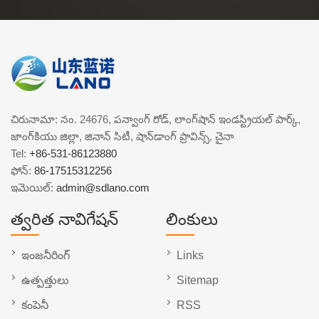
చిరునామా: నం. 24676, పన్వాంగ్ రోడ్, లాంగ్‌షాన్ ఇండస్ట్రియల్ పార్క్,
జాంగ్‌కియు జిల్లా, జినాన్ సిటీ, షాన్‌డాంగ్ ప్రావిన్స్, చైనా
Tel:
+86-531-86123880
ఫోన్:
86-17515312256
ఇమెయిల్:
admin@sdlano.com
త్వరిత నావిగేషన్
లింకులు
ఇంజనీరింగ్
Links
ఉత్పత్తులు
Sitemap
కంపెనీ
RSS