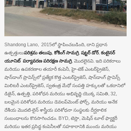
Shandong Lano, 2015లో స్థాపించబడింది, దాని ప్రధాన
ఉత్పత్తులు
పరిశ్రమ తలుపు
,
కోకింగ్ సామగ్రి
,
షట్టర్ డోర్
,
కంటైనర్
యూనిట్
పర్యావరణ పరిరక్షణ సామగ్రి
, మొదలైనవి. ఇది పరికరాలు
మరియు ఉపకరణాల తయారీ కంపెనీ, హై-టెక్ ఎంటర్‌ప్రైజెస్,
షాన్‌డాంగ్ ప్రావిన్స్‌లో ప్రత్యేక కొత్త ఎంటర్‌ప్రైజెస్, షాన్‌డాంగ్ ప్రావిన్స్
మిలిటరీ ఎంటర్‌ప్రైజెస్, స్వతంత్ర మేధో సంపత్తి హక్కులతో ఒకదానిలో
డిజైన్, ఉత్పత్తి, పరిశోధన మరియు అభివృద్ధి యొక్క సమితి, 32,
బలమైన పరిశోధన మరియు డెవలప్‌మెంట్ ఫోర్స్, మరియు అనేక
దేశీయ మొదటి-లైన్ శాస్త్రీయ పరిశోధనా సంస్థలకు దీర్ఘకాలిక
సంబంధాలను కొనసాగించడం. BYD, టెస్లా, మెషిన్ టూల్ ఫ్యాక్టరీ
మరియు ఇతర ప్రసిద్ధ కంపెనీలతో సహకారానికి ముందు మరియు