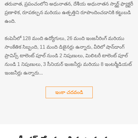
తరువాత, ప్రపంచంలోని అధునాతన, దేశీయ అధునాతన స్మార్ట్ ఫ్యాక్టరీ
ప్రణాళిక, రూపకల్పన మరియు ఉత్పత్తిని రూపొందించడానికి కట్టుబడి
ఉంది.
కంపెనీలో 128 మంది ఉద్యోగులు, 26 మంది ఇంజనీరింగ్ మరియు
సాంకేతిక సిబ్బంది, 11 మంది డిజైనర్లు ఉన్నారు, వీరిలో షాన్‌డాంగ్
ప్రావిన్స్ టాలెంట్ పూల్ నుండి 2 నిపుణులు, మిలిటరీ టాలెంట్ పూల్
నుండి 1 నిపుణులు, 3 సీనియర్ ఇంజనీర్లు మరియు 8 ఇంటర్మీడియట్
ఇంజనీర్లు ఉన్నారు...
ఇంకా చదవండి