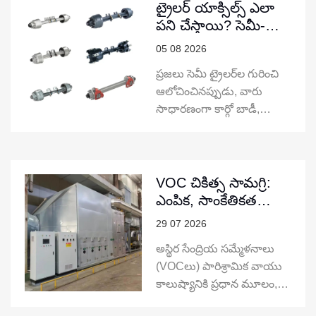
కాలం శుభ్రంగా ఉంచడం. ఈ
ట్రైలర్ యాక్సిల్స్ ఎలా
మలినాలు ఇంజిన్ వేర్ మరియు
పని చేస్తాయి? సెమీ-
డ్యామేజ్‌ని వేగవంతం చేస్తాయి,
ట్రైలర్‌ల కోర్
05 08 2026
కాబట్టి ట్రక్కుల నిరంతర
కాంపోనెంట్‌ను అర్థం
ప్రజలు సెమీ ట్రైలర్‌ల గురించి
పనితీరు మరియు జీవితకాలం
చేసుకోవడం
ఆలోచించినప్పుడు, వారు
కోసం ఫిల్టర్‌లు కీలకం.
సాధారణంగా కార్గో బాడీ,
చక్రాలు లేదా టోయింగ్ సిస్టమ్‌పై
దృష్టి పెడతారు. అయినప్పటికీ,
రవాణా పనితీరుకు
మద్దతునిచ్చే అత్యంత
VOC చికిత్స సామగ్రి:
ముఖ్యమైన భాగాలలో ఒకటి
ఎంపిక, సాంకేతికత
తరచుగా ట్రైలర్ కింద
మరియు ఆపరేషన్‌కు ఒక
29 07 2026
దాచబడుతుంది - ట్రైలర్
ప్రాక్టికల్ గైడ్
అస్థిర సేంద్రియ సమ్మేళనాలు
యాక్సిల్. కాబట్టి, ట్రైలర్
(VOCలు) పారిశ్రామిక వాయు
యాక్సిల్ ఎలా పని చేస్తుంది
కాలుష్యానికి ప్రధాన మూలం,
మరియు ఆ...
పొగమంచు, ఆరోగ్య ప్రమాదాలు