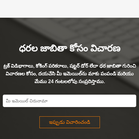
మరియు కఠినమైన నియంత్రణ
జరిమానాలకు దోహదం
చేస్తాయి. ప్లాంట్ మేనేజర్‌లు
మరియు EHS (పర్యావరణ,
ఆరోగ్యం మరియు భద్రత)
నిపుణుల కోసం, సరైన VOC
ధరల జాబితా కోసం విచారణ
చికిత్సా పరికరాలను
ఎంచుకోవడం కేవలం సమ్మతి
గురించి మాత్రమే కాదు...
ట్రక్ విడిభాగాలు, కోకింగ్ పరికరాలు, షట్టర్ డోర్ లేదా ధర జాబితా గురించి
విచారణల కోసం, దయచేసి మీ ఇమెయిల్‌ను మాకు పంపండి మరియు
మేము 24 గంటలలోపు సంప్రదిస్తాము.
ఇప్పుడు విచారించండి